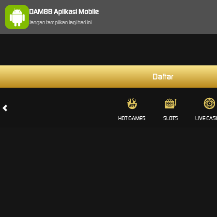
DAM88 Aplikasi Mobile
Jangan tampilkan lagi hari ini
Daftar
HOT GAMES
SLOTS
LIVE CAS