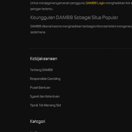
Untuk menjaga kenyamanan pengguna,
DAM88 Login
menghadirkan link a
jaringan tertentu.
Keunggulan DAM88 Sebagai Situs Populer
DAM88 dikenal karena menghadirkan berbagai informasi terkini mengenai
sederhana.
Kebijaksanaan
Tentang DAM88
Responsible Gambling
Pusat Bantuan
Syarat dan Ketentuan
Tips & Trik Menang Slot
Kategori