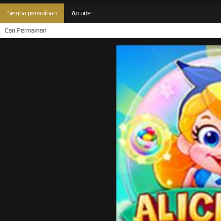
Semua permainan
Arcade