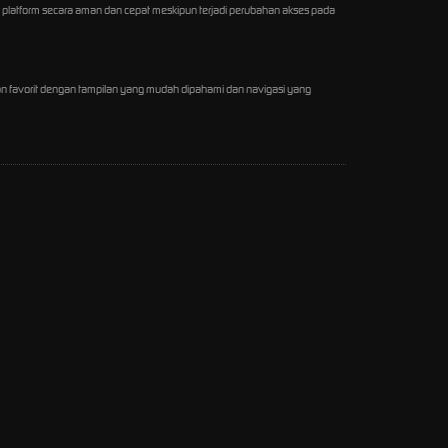
an platform secara aman dan cepat meskipun terjadi perubahan akses pada
n favorit dengan tampilan yang mudah dipahami dan navigasi yang