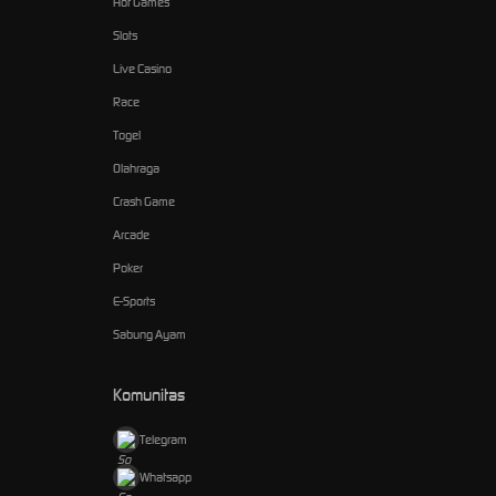
Hot Games
Slots
Live Casino
Race
Togel
Olahraga
Crash Game
Arcade
Poker
E-Sports
Sabung Ayam
Komunitas
Telegram
Whatsapp