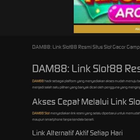
Ali
DAM88: Link Slot88 Resmi Situs Slot Gacor Ga
DAM88: Link Slot88 Re
DAM88
hadir sebagai platform yang menyediakan akses mudah menuju ber
menjadi salah satu pilihan yang banyak dicari oleh pengguna yang mengi
Akses Cepat Melalui Link S
DAM88 Slot
menyediakan link resmi yang selalu diperbarui untuk memudah
maupun smartphone tanpa kendala berarti.
Link Alternatif Aktif Setiap Hari