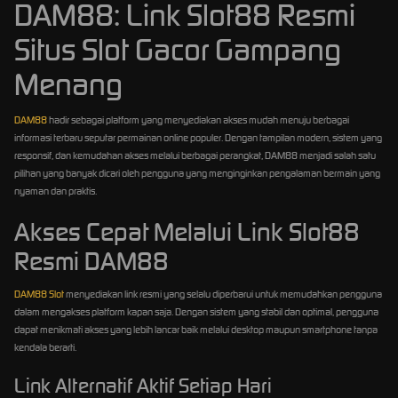
DAM88: Link Slot88 Resmi
Situs Slot Gacor Gampang
Menang
DAM88
hadir sebagai platform yang menyediakan akses mudah menuju berbagai
informasi terbaru seputar permainan online populer. Dengan tampilan modern, sistem yang
responsif, dan kemudahan akses melalui berbagai perangkat, DAM88 menjadi salah satu
pilihan yang banyak dicari oleh pengguna yang menginginkan pengalaman bermain yang
nyaman dan praktis.
Akses Cepat Melalui Link Slot88
Resmi DAM88
DAM88 Slot
menyediakan link resmi yang selalu diperbarui untuk memudahkan pengguna
dalam mengakses platform kapan saja. Dengan sistem yang stabil dan optimal, pengguna
dapat menikmati akses yang lebih lancar baik melalui desktop maupun smartphone tanpa
kendala berarti.
Link Alternatif Aktif Setiap Hari