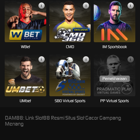
i
i
i
WBet
CMD
IM Sportsbook
i
i
i
UMbet
SBO Virtual Sports
PP Virtual Sports
DAM88: Link Slot88 Resmi Situs Slot Gacor Gampang
Menang