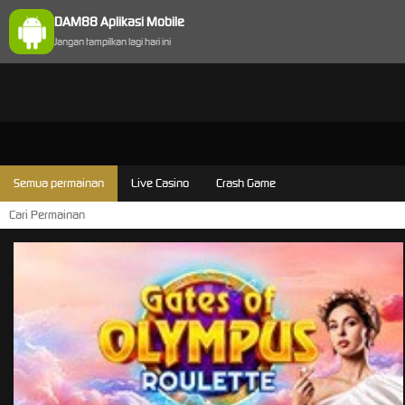
DAM88 Aplikasi Mobile
Jangan tampilkan lagi hari ini
Semua permainan
Live Casino
Crash Game