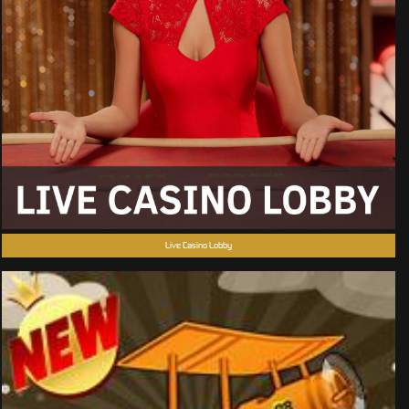
Live Casino Lobby