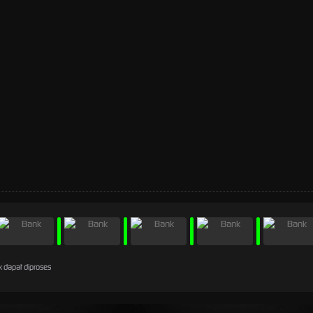
k dapat diproses