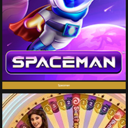
Spaceman