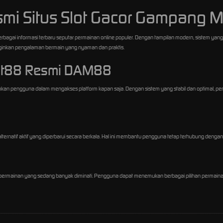
smi Situs Slot Gacor Gampang 
bagai informasi terbaru seputar permainan online populer. Dengan tampilan modern, sistem yan
nginkan pengalaman bermain yang nyaman dan praktis.
lot88 Resmi DAM88
kan pengguna dalam mengakses platform kapan saja. Dengan sistem yang stabil dan optimal, pen
lternatif aktif yang diperbarui secara berkala. Hal ini membantu pengguna tetap terhubung deng
 permainan yang sedang banyak diminati. Pengguna dapat menemukan berbagai pilihan permaina