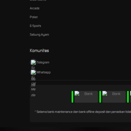
Arcade
Poker
E-Sports
Sabung Ayam
Komunitas
Telegram
Whatsapp
* Selama bank maintenance dan bank offline deposit dan penarikan tida