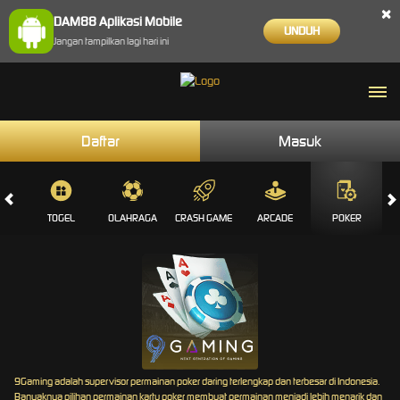
×
DAM88 Aplikasi Mobile
UNDUH
Jangan tampilkan lagi hari ini
Daftar
Masuk
E
TOGEL
OLAHRAGA
CRASH GAME
ARCADE
POKER
9Gaming adalah supervisor permainan poker daring terlengkap dan terbesar di Indonesia.
Banyaknya pilihan permainan kartu poker membuat permainan menjadi lebih menarik dan