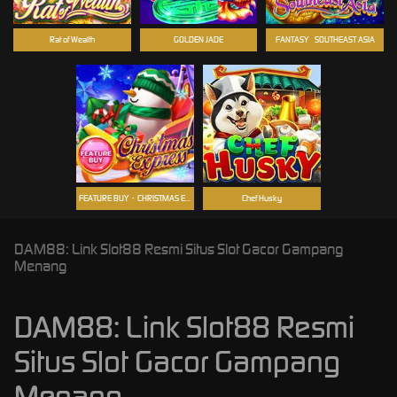
Rat of Wealth
GOLDEN JADE
FANTASY - SOUTHEAST ASIA
FEATURE BUY・CHRISTMAS EXPRESS
Chef Husky
DAM88: Link Slot88 Resmi Situs Slot Gacor Gampang
Menang
DAM88: Link Slot88 Resmi
Situs Slot Gacor Gampang
Menang