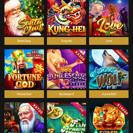
Santa Claus
Kung Hei
Love
Fortune God
Burlesque 2
Aurora Wolf