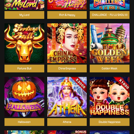
My Lord
Rich & Happy
CHALLENGE・FU LU SHOU XI
Fortune Bull
China Empress
Golden Week
Halloween
Athena
Double Happiness