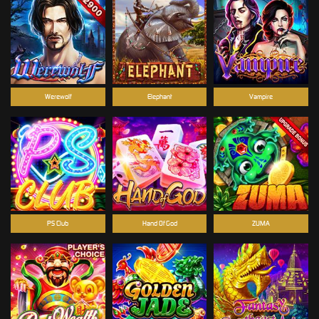
Werewolf
Elephant
Vampire
PS Club
Hand Of God
ZUMA