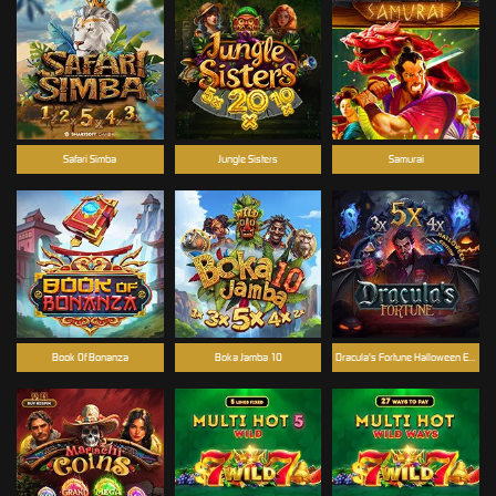
Safari Simba
Jungle Sisters
Samurai
Book Of Bonanza
Boka Jamba 10
Dracula's Fortune Halloween Edition