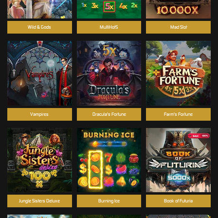
Wild & Gods
MultiHot5
Mad Slot
Vampires
Dracula's Fortune
Farm's Fortune
Jungle Sisters Deluxe
Burning Ice
Book of Futuria