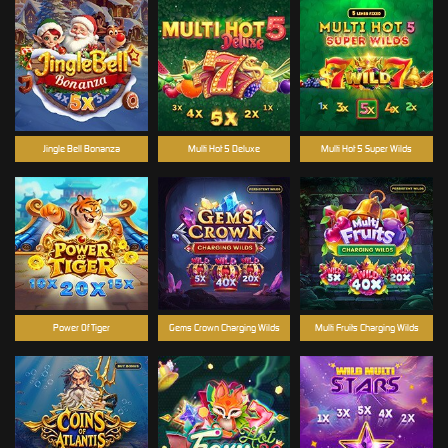
Jingle Bell Bonanza
Multi Hot 5 Deluxe
Multi Hot 5 Super Wilds
Power Of Tiger
Gems Crown Charging Wilds
Multi Fruits Charging Wilds