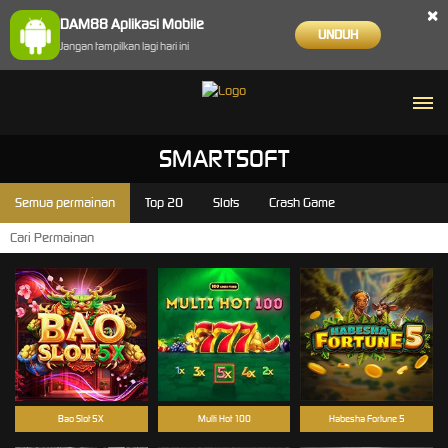
×
DAM88 Aplikasi Mobile
UNDUH
Jangan tampilkan lagi hari ini
SMARTSOFT
Semua permainan
Top 20
Slots
Crash Game
Bao Slot 5X
Multi Hot 100
Habesha Fortune 5