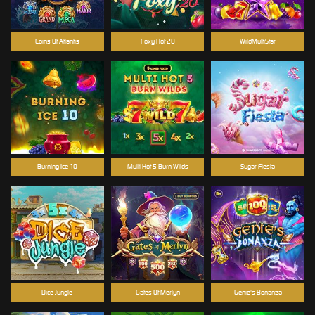
Coins Of Atlantis
Foxy Hot 20
WildMultiStar
Burning Ice 10
Multi Hot 5 Burn Wilds
Sugar Fiesta
Dice Jungle
Gates Of Merlyn
Genie's Bonanza