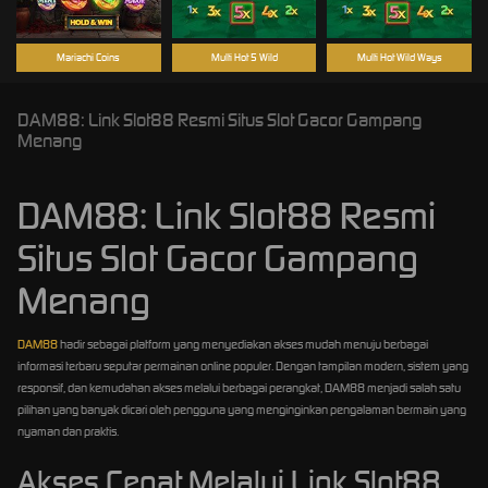
Mariachi Coins
Multi Hot 5 Wild
Multi Hot Wild Ways
DAM88: Link Slot88 Resmi Situs Slot Gacor Gampang
Menang
DAM88: Link Slot88 Resmi
Situs Slot Gacor Gampang
Menang
DAM88
hadir sebagai platform yang menyediakan akses mudah menuju berbagai
informasi terbaru seputar permainan online populer. Dengan tampilan modern, sistem yang
responsif, dan kemudahan akses melalui berbagai perangkat, DAM88 menjadi salah satu
pilihan yang banyak dicari oleh pengguna yang menginginkan pengalaman bermain yang
nyaman dan praktis.
Akses Cepat Melalui Link Slot88