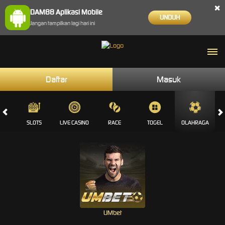
×
DAM88 Aplikasi Mobile
UNDUH
Jangan tampilkan lagi hari ini
Daftar
Masuk
MES
SLOTS
LIVE CASINO
RACE
TOGEL
OLAHRAGA
C
UMbet