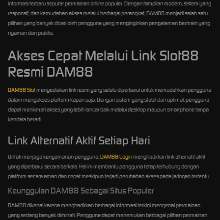
informasi terbaru seputar permainan online populer. Dengan tampilan modern, sistem yang
responsif, dan kemudahan akses melalui berbagai perangkat, DAM88 menjadi salah satu
pilihan yang banyak dicari oleh pengguna yang menginginkan pengalaman bermain yang
nyaman dan praktis.
Akses Cepat Melalui Link Slot88
Resmi DAM88
DAM88 Slot
menyediakan link resmi yang selalu diperbarui untuk memudahkan pengguna
dalam mengakses platform kapan saja. Dengan sistem yang stabil dan optimal, pengguna
dapat menikmati akses yang lebih lancar baik melalui desktop maupun smartphone tanpa
kendala berarti.
Link Alternatif Aktif Setiap Hari
Untuk menjaga kenyamanan pengguna,
DAM88 Login
menghadirkan link alternatif aktif
yang diperbarui secara berkala. Hal ini membantu pengguna tetap terhubung dengan
platform secara aman dan cepat meskipun terjadi perubahan akses pada jaringan tertentu.
Keunggulan DAM88 Sebagai Situs Populer
DAM88 dikenal karena menghadirkan berbagai informasi terkini mengenai permainan
yang sedang banyak diminati. Pengguna dapat menemukan berbagai pilihan permainan