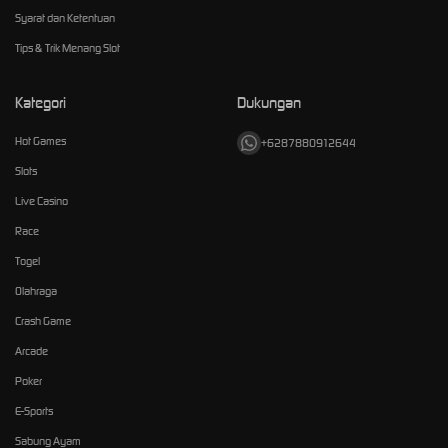
Syarat dan Ketentuan
Tips & Trik Menang Slot
Kategori
Dukungan
Hot Games
+6287880912644
Slots
Live Casino
Race
Togel
Olahraga
Crash Game
Arcade
Poker
E-Sports
Sabung Ayam