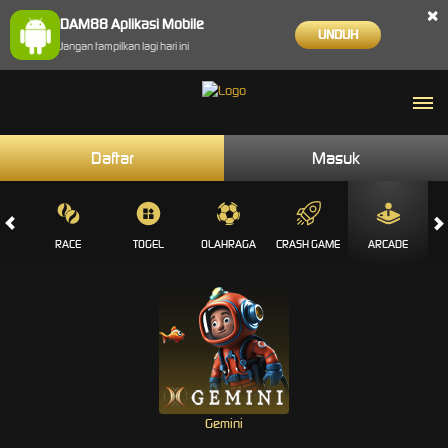
×
DAM88 Aplikasi Mobile
UNDUH
Jangan tampilkan lagi hari ini
Daftar
Masuk
SINO
RACE
TOGEL
OLAHRAGA
CRASH GAME
ARCADE
Gemini