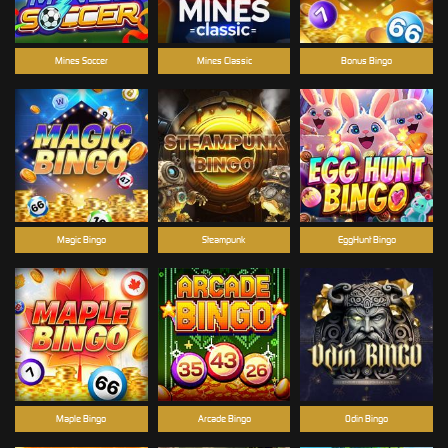
Mines Soccer
Mines Classic
Bonus Bingo
Magic Bingo
Steampunk
EggHunt Bingo
Maple Bingo
Arcade Bingo
Odin Bingo