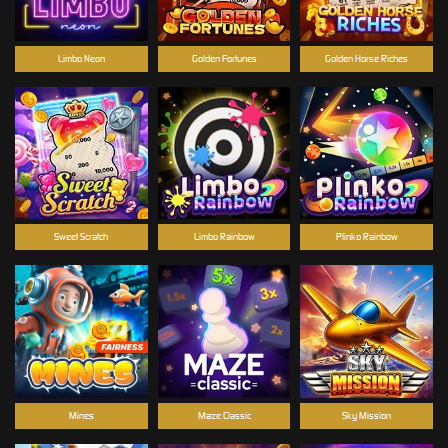
Limbo Neon
Golden Fortunes
Golden Horse Riches
Sweet Scratch
Limbo Rainbow
Plinko Rainbow
Mines
Maze Classic
Sky Mission