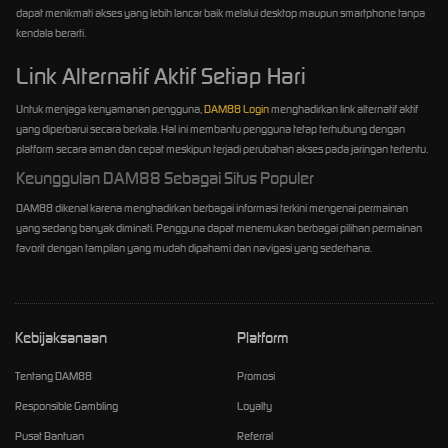
dapat menikmati akses yang lebih lancar baik melalui desktop maupun smartphone tanpa
kendala berarti.
Link Alternatif Aktif Setiap Hari
Untuk menjaga kenyamanan pengguna,
DAM88 Login
menghadirkan link alternatif aktif
yang diperbarui secara berkala. Hal ini membantu pengguna tetap terhubung dengan
platform secara aman dan cepat meskipun terjadi perubahan akses pada jaringan tertentu.
Keunggulan DAM88 Sebagai Situs Populer
DAM88 dikenal karena menghadirkan berbagai informasi terkini mengenai permainan
yang sedang banyak diminati. Pengguna dapat menemukan berbagai pilihan permainan
favorit dengan tampilan yang mudah dipahami dan navigasi yang sederhana.
Kebijaksanaan
Platform
Tentang DAM88
Promosi
Responsible Gambling
Loyalty
Pusat Bantuan
Referral