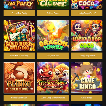
Forest Tea Party
Golden Clover
Lucky Drop: Coco 2
Gold Rush: Wild Dig
Dragon Tower
Lucky Drop-Coco
Plinko Gold Rush
Lucky Drop-GongXiFaChai
Cave Bingo