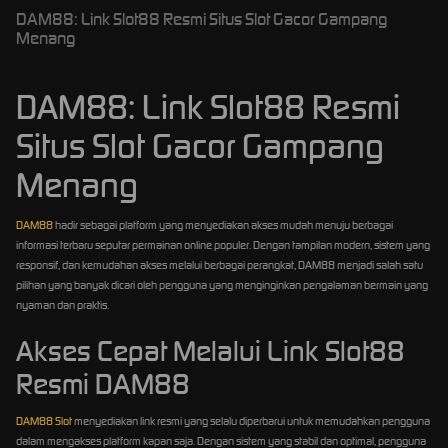
DAM88: Link Slot88 Resmi Situs Slot Gacor Gampang
Menang
DAM88: Link Slot88 Resmi
Situs Slot Gacor Gampang
Menang
DAM88
hadir sebagai platform yang menyediakan akses mudah menuju berbagai
informasi terbaru seputar permainan online populer. Dengan tampilan modern, sistem yang
responsif, dan kemudahan akses melalui berbagai perangkat, DAM88 menjadi salah satu
pilihan yang banyak dicari oleh pengguna yang menginginkan pengalaman bermain yang
nyaman dan praktis.
Akses Cepat Melalui Link Slot88
Resmi DAM88
DAM88 Slot
menyediakan link resmi yang selalu diperbarui untuk memudahkan pengguna
dalam mengakses platform kapan saja. Dengan sistem yang stabil dan optimal, pengguna