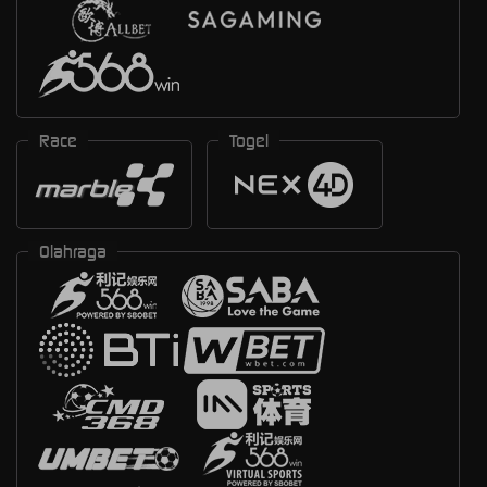
Race
Togel
Olahraga