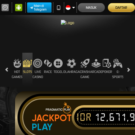
Main di
MASUK
DAFTAR
Telegram
HOT
SLOTS
LIVE
RACE
TOGEL
OLAHRAGA
CRASH
ARCADE
POKER
E-
SABUN
GAMES
CASINO
GAME
SPORTS
AYAM
IDR
12,671,
JACKPOT
PLAY