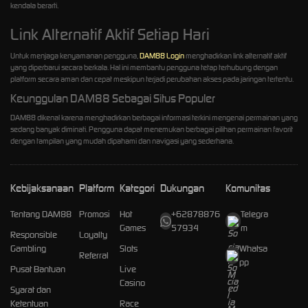
kendala berarti.
Link Alternatif Aktif Setiap Hari
Untuk menjaga kenyamanan pengguna,
DAM88 Login
menghadirkan link alternatif aktif
yang diperbarui secara berkala. Hal ini membantu pengguna tetap terhubung dengan
platform secara aman dan cepat meskipun terjadi perubahan akses pada jaringan tertentu.
Keunggulan DAM88 Sebagai Situs Populer
DAM88 dikenal karena menghadirkan berbagai informasi terkini mengenai permainan yang
sedang banyak diminati. Pengguna dapat menemukan berbagai pilihan permainan favorit
dengan tampilan yang mudah dipahami dan navigasi yang sederhana.
Kebijaksanaan
Platform
Kategori
Dukungan
Komunitas
Tentang DAM88
Promosi
Hot
+62878876
Telegra
Games
57934
m
Responsible
Loyalty
Gambling
Slots
Whatsa
Referral
pp
Pusat Bantuan
Live
Casino
Syarat dan
Ketentuan
Race