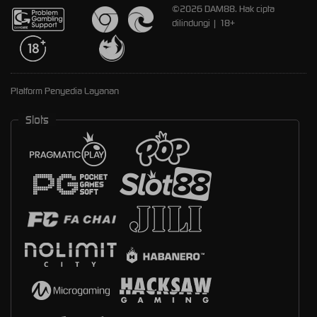
©2026 DAM88. Hak cipta
dilindungi | 18+
Platform Penyedia Layanan
Slots