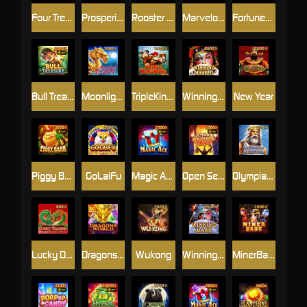
Four Treasures
Prosperity Tiger
Rooster In Love
MarvelousIV
FortuneHorse
Bull Treasure
Moonlight Treasure
TripleKingKong
Winning Mask II
New Year
Piggy Bank
GoLaiFu
Magic Ace
Open Sesame Mega
Olympian Temple
Lucky Dragons
DragonsWorld
Wukong
Winning Mask
MinerBabe