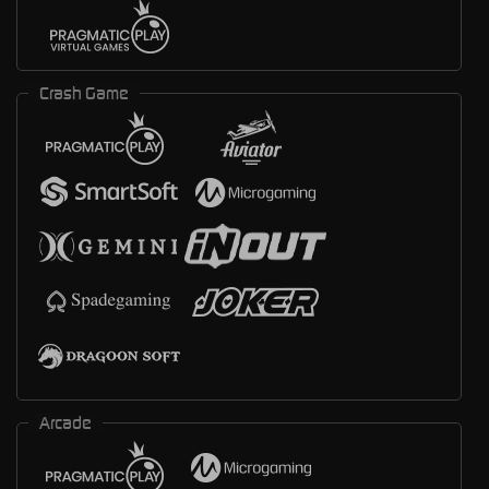
Crash Game
Arcade