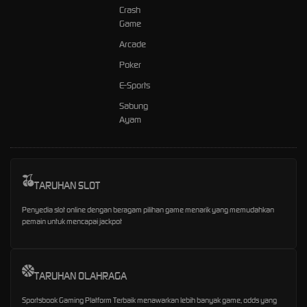
Crash
Game
Arcade
Poker
E-Sports
Sabung
Ayam
TARUHAN SLOT
Penyedia slot online dengan beragam pilihan game menarik yang memudahkan
pemain untuk mencapai jackpot
TARUHAN OLAHRAGA
Sportsbook Gaming Platform Terbaik menawarkan lebih banyak game, odds yang