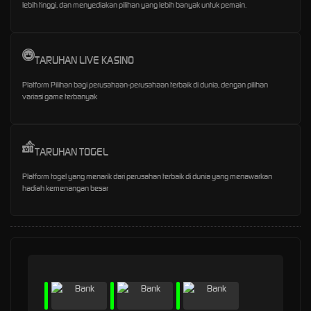
lebih tinggi, dan menyediakan pilihan yang lebih banyak untuk pemain.
TARUHAN LIVE KASINO
Platform Pilihan bagi perusahaan-perusahaan terbaik di dunia, dengan pilihan
variasi game terbanyak
TARUHAN TOGEL
Platform togel yang menarik dari perusahan terbaik di dunia yang menawarkan
hadiah kemenangan besar