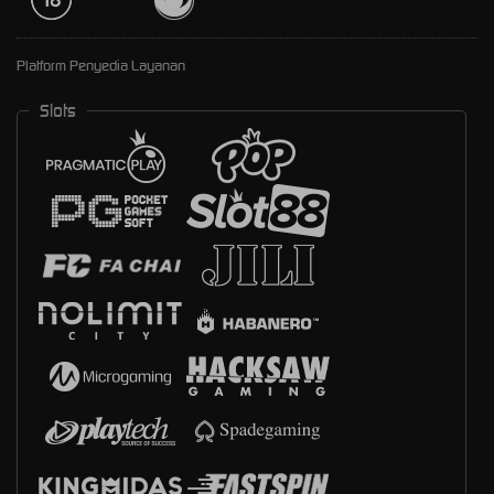
Platform Penyedia Layanan
Slots