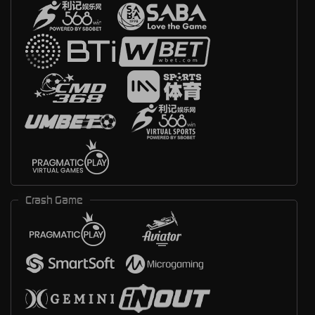
Crash Game