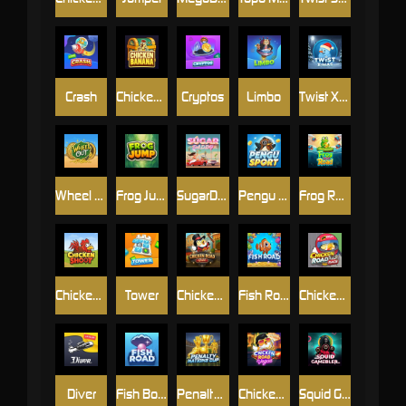
Crash
Chicken Banana
Cryptos
Limbo
Twist X-mas
Wheel Out
Frog Jump
SugarDaddy
Pengu Sport
Frog Road
Chicken Shoot
Tower
Chicken Road Gold
Fish Road
Chicken Road Race
Diver
Fish Boom
Penalty Nations Cup
Chicken Road Vegas
Squid Gamebler