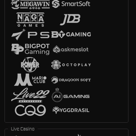
Live Casino