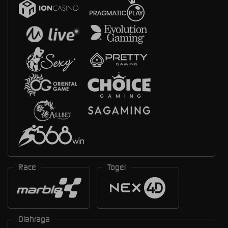
Race
Togel
Olahraga