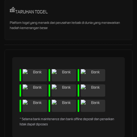
TARUHAN TOGEL
Platform togel yang menarik dari perusahan terbaik di dunia yang menawarkan
hadiah kemenangan besar
* Selama bank maintenance dan bank offline deposit dan penarikan
tidak dapat diproses