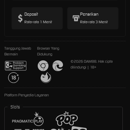
Deposit
Penarikan
Rata-rata 1 Menit
Rata-rata 3 Menit
Tanggung Jawab
Browser Yang
Bermain
Didukung
©2026 DAM88. Hak cipta
dilindungi | 18+
Platform Penyedia Layanan
Slots