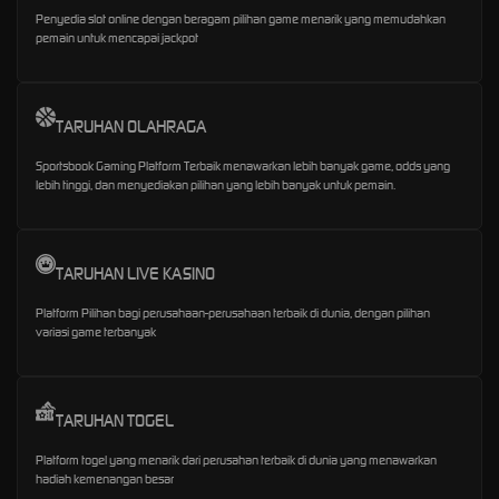
Penyedia slot online dengan beragam pilihan game menarik yang memudahkan
pemain untuk mencapai jackpot
TARUHAN OLAHRAGA
Sportsbook Gaming Platform Terbaik menawarkan lebih banyak game, odds yang
lebih tinggi, dan menyediakan pilihan yang lebih banyak untuk pemain.
TARUHAN LIVE KASINO
Platform Pilihan bagi perusahaan-perusahaan terbaik di dunia, dengan pilihan
variasi game terbanyak
TARUHAN TOGEL
Platform togel yang menarik dari perusahan terbaik di dunia yang menawarkan
hadiah kemenangan besar