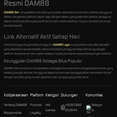
Resmi DAM88
DAM88 Slot
menyediakan link resmi yang selalu diperbarui untuk memudahkan pengguna
dalam mengakses platform kapan saja. Dengan sistem yang stabil dan optimal, pengguna
dapat menikmati akses yang lebih lancar baik melalui desktop maupun smartphone tanpa
kendala berarti.
Link Alternatif Aktif Setiap Hari
Untuk menjaga kenyamanan pengguna,
DAM88 Login
menghadirkan link alternatif aktif
yang diperbarui secara berkala. Hal ini membantu pengguna tetap terhubung dengan
platform secara aman dan cepat meskipun terjadi perubahan akses pada jaringan tertentu.
Keunggulan DAM88 Sebagai Situs Populer
DAM88 dikenal karena menghadirkan berbagai informasi terkini mengenai permainan yang
sedang banyak diminati. Pengguna dapat menemukan berbagai pilihan permainan favorit
dengan tampilan yang mudah dipahami dan navigasi yang sederhana.
Kebijaksanaan
Platform
Kategori
Dukungan
Komunitas
Tentang DAM88
Promosi
Hot
+6287880
Telegra
Games
912644
m
Responsible
Loyalty