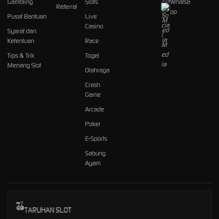
Gambling
Slots
Whatsa
Referral
pp
Pusat Bantuan
Live
Casino
Syarat dan
Ketentuan
Race
Tips & Trik
Togel
Menang Slot
Olahraga
Crash
Game
Arcade
Poker
E-Sports
Sabung
Ayam
TARUHAN SLOT