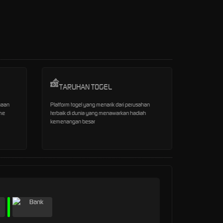
TARUHAN TOGEL
haan
Platform togel yang menarik dari perusahan
ame
terbaik di dunia yang menawarkan hadiah
kemenangan besar