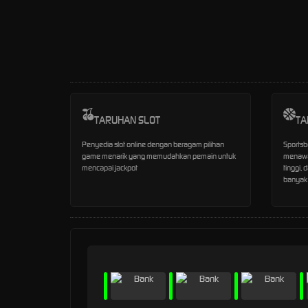
TARUHAN SLOT
TA
Penyedia slot online dengan beragam pilihan
Sportsb
game menarik yang memudahkan pemain untuk
menawar
mencapai jackpot
tinggi,
banyak 