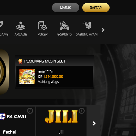
MASUK
DAFTAR
 GAME
ARCADE
POKER
E-SPORTS
SABUNG AYAM
PROMOSI
PEMENANG MESIN SLOT
janjisi****n
IDR
1,514,000.00
Mahjong Ways
janjisi****n
IDR
1,115,000.00
Mahjong Ways
i
i
i
janjisi****n
IDR
1,043,000.00
No Limit City
Mahjong Ways
Fachai
Jili
janjisi****n