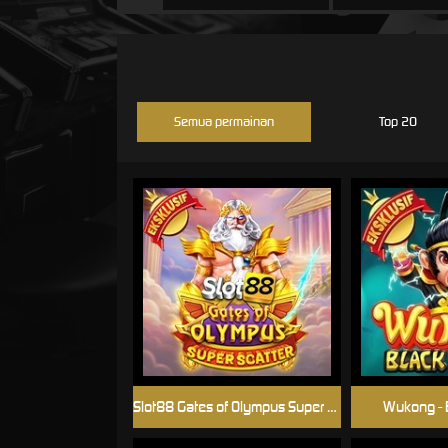
Semua permainan
Top 20
Slot88 Gates of Olympus Super Scatter
Wukong - B