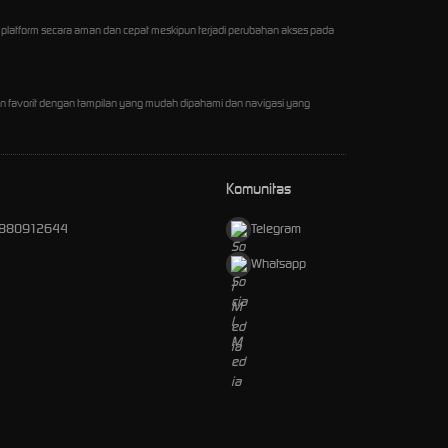
an platform secara aman dan cepat meskipun terjadi perubahan akses pada
n favorit dengan tampilan yang mudah dipahami dan navigasi yang
Komunitas
880912644
Telegram
Whatsapp