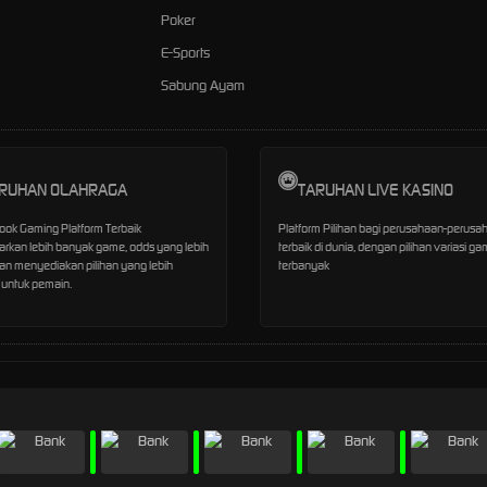
Poker
E-Sports
Sabung Ayam
RUHAN OLAHRAGA
TARUHAN LIVE KASINO
ook Gaming Platform Terbaik
Platform Pilihan bagi perusahaan-perusa
kan lebih banyak game, odds yang lebih
terbaik di dunia, dengan pilihan variasi g
 dan menyediakan pilihan yang lebih
terbanyak
untuk pemain.