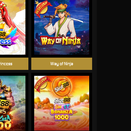
Mahjong Ways
rincess
Way of Ninja