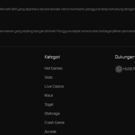
lternatif aktif yang diperbarui secara berkala. Hal ini membantu pengguna tetap terhubung deng
 permainan yang sedang banyak diminati. Pengguna dapat menemukan berbagai pilihan permaina
Kategori
Dukungan
Hot Games
+6287
Slots
Live Casino
Race
Togel
Olahraga
Crash Game
Arcade