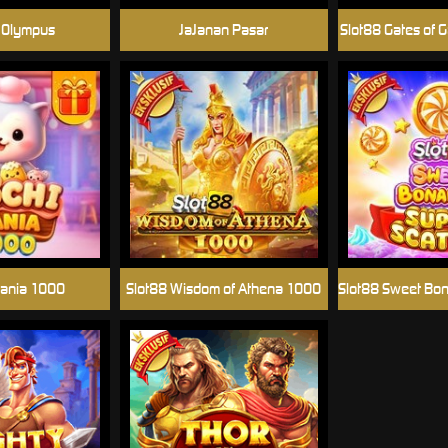
 Olympus
JaJanan Pasar
Slot88 Gates of 
ania 1000
Slot88 Wisdom of Athena 1000