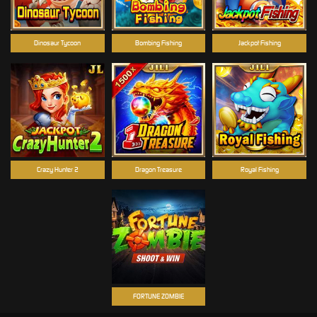
Dinosaur Tycoon
Bombing Fishing
Jackpot Fishing
Crazy Hunter 2
Dragon Treasure
Royal Fishing
FORTUNE ZOMBIE