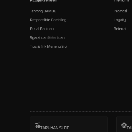
Tentang DAM88
Promosi
Responsible Gambling
Loyalty
Pusat Bantuan
Referral
Syarat dan Ketentuan
Tips & Trik Menang Slot
TARUHAN SLOT
TA