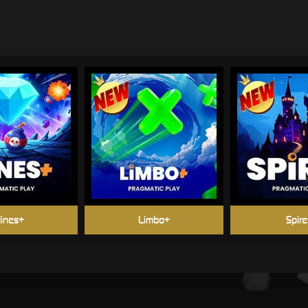
ines+
Limbo+
Spir