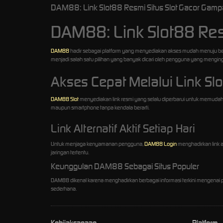
DAM88: Link Slot88 Resmi Situs Slot Gacor Ga
DAM88: Link Slot88 Re
DAM88
hadir sebagai platform yang menyediakan akses mudah menuju berb
menjadi salah satu pilihan yang banyak dicari oleh pengguna yang mengi
Akses Cepat Melalui Link S
DAM88 Slot
menyediakan link resmi yang selalu diperbarui untuk memudah
maupun smartphone tanpa kendala berarti.
Link Alternatif Aktif Setiap Hari
Untuk menjaga kenyamanan pengguna,
DAM88 Login
menghadirkan link a
jaringan tertentu.
Keunggulan DAM88 Sebagai Situs Populer
DAM88 dikenal karena menghadirkan berbagai informasi terkini mengenai
sederhana.
Kebijaksanaan
Platform