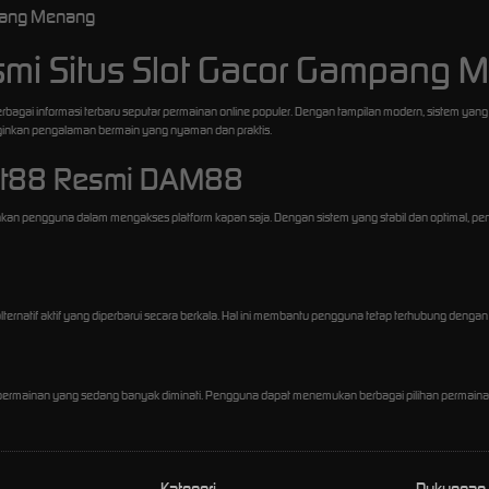
mpang Menang
smi Situs Slot Gacor Gampang 
agai informasi terbaru seputar permainan online populer. Dengan tampilan modern, sistem yan
nginkan pengalaman bermain yang nyaman dan praktis.
lot88 Resmi DAM88
kan pengguna dalam mengakses platform kapan saja. Dengan sistem yang stabil dan optimal, peng
lternatif aktif yang diperbarui secara berkala. Hal ini membantu pengguna tetap terhubung deng
 permainan yang sedang banyak diminati. Pengguna dapat menemukan berbagai pilihan permaina
Kategori
Dukungan