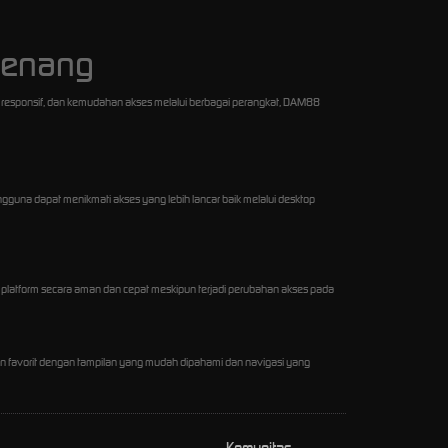
Menang
g responsif, dan kemudahan akses melalui berbagai perangkat, DAM88
guna dapat menikmati akses yang lebih lancar baik melalui desktop
an platform secara aman dan cepat meskipun terjadi perubahan akses pada
n favorit dengan tampilan yang mudah dipahami dan navigasi yang
Komunitas