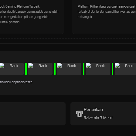
ook Gaming Platform Terbaik
Platform Pilihan bagi perusahaan-perusa
kan lebih banyak game, odds yang lebih
terbaik di dunia, dengan pilihan variasi g
 dan menyediakan pilihan yang lebih
terbanyak
untuk pemain.
an tidak dapat diproses
Penarikan
Rata-rata 3 Menit