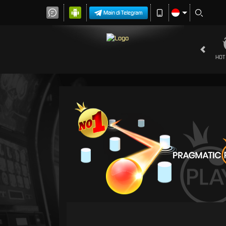
Main di Telegram
HOT