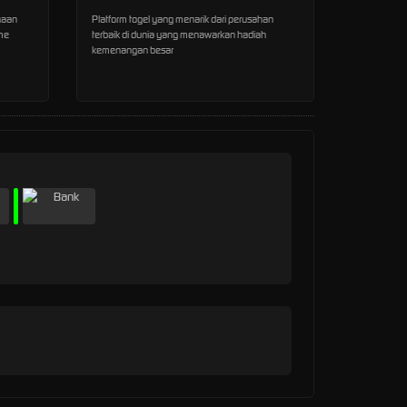
haan
Platform togel yang menarik dari perusahan
ame
terbaik di dunia yang menawarkan hadiah
kemenangan besar