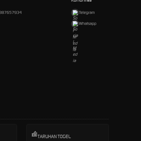
887657934
Telegram
Whatsapp
TARUHAN TOGEL