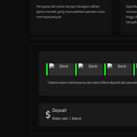
Penyedia slot online dengan beragam pilihan
Sportsb
game menarik yang memudahkan pemain untuk
menawar
mencapai jackpot
tinggi,
banyak 
* Selama bank maintenance dan bank offline deposit dan penarik
Deposit
Rata-rata 1 Menit