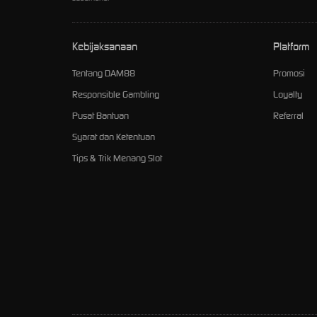
Kebijaksanaan
Platform
Tentang DAM88
Promosi
Responsible Gambling
Loyalty
Pusat Bantuan
Referral
Syarat dan Ketentuan
Tips & Trik Menang Slot