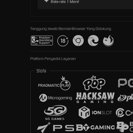
Rata-rata 1 Menit
Tanggung Jawab Bermain
Browser Yang Didukung
Platform Penyedia Layanan
Slots