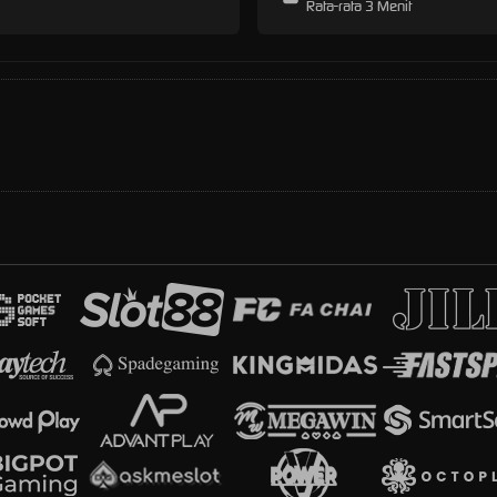
Rata-rata 3 Menit