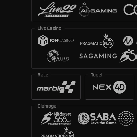
Live Casino
Race
Togel
Olahraga