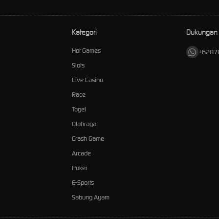
Kategori
Dukungan
Hot Games
+6287
Slots
Live Casino
Race
Togel
Olahraga
Crash Game
Arcade
Poker
E-Sports
Sabung Ayam