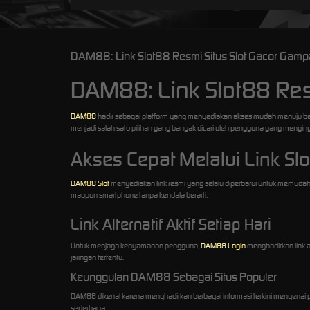
DAM88: Link Slot88 Resmi Situs Slot Gacor Ga
DAM88: Link Slot88 Re
DAM88
hadir sebagai platform yang menyediakan akses mudah menuju berb
menjadi salah satu pilihan yang banyak dicari oleh pengguna yang mengi
Akses Cepat Melalui Link S
DAM88 Slot
menyediakan link resmi yang selalu diperbarui untuk memudah
maupun smartphone tanpa kendala berarti.
Link Alternatif Aktif Setiap Hari
Untuk menjaga kenyamanan pengguna,
DAM88 Login
menghadirkan link a
jaringan tertentu.
Keunggulan DAM88 Sebagai Situs Populer
DAM88 dikenal karena menghadirkan berbagai informasi terkini mengenai
sederhana.