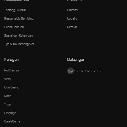
Tentang DAM88
Promosi
Responsible Gambling
Loyalty
Pusat Bantuan
Referral
Syarat dan Ketentuan
Tips & Trik Menang Slot
Kategori
Dukungan
Hot Games
+6287887657934
Slots
Live Casino
Race
Togel
Olahraga
Crash Game