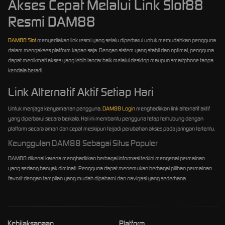
Akses Cepat Melalui Link Slot88
Resmi DAM88
DAM88 Slot
menyediakan link resmi yang selalu diperbarui untuk memudahkan pengguna
dalam mengakses platform kapan saja. Dengan sistem yang stabil dan optimal, pengguna
dapat menikmati akses yang lebih lancar baik melalui desktop maupun smartphone tanpa
kendala berarti.
Link Alternatif Aktif Setiap Hari
Untuk menjaga kenyamanan pengguna,
DAM88 Login
menghadirkan link alternatif aktif
yang diperbarui secara berkala. Hal ini membantu pengguna tetap terhubung dengan
platform secara aman dan cepat meskipun terjadi perubahan akses pada jaringan tertentu.
Keunggulan DAM88 Sebagai Situs Populer
DAM88 dikenal karena menghadirkan berbagai informasi terkini mengenai permainan
yang sedang banyak diminati. Pengguna dapat menemukan berbagai pilihan permainan
favorit dengan tampilan yang mudah dipahami dan navigasi yang sederhana.
Kebijaksanaan
Platform