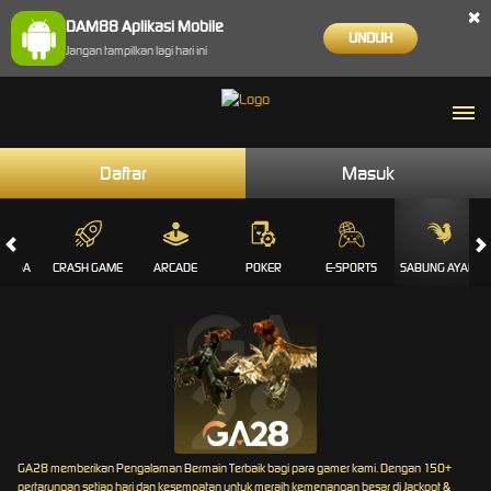
×
DAM88 Aplikasi Mobile
UNDUH
Jangan tampilkan lagi hari ini
Daftar
Masuk
RAGA
CRASH GAME
ARCADE
POKER
E-SPORTS
SABUNG AYAM
GA28 memberikan Pengalaman Bermain Terbaik bagi para gamer kami. Dengan 150+
pertarungan setiap hari dan kesempatan untuk meraih kemenangan besar di Jackpot &