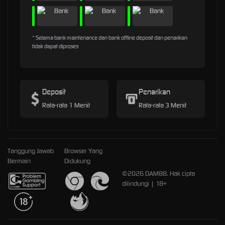
* Selama bank maintenance dan bank offline deposit dan penarikan
tidak dapat diproses
Deposit
Penarikan
Rata-rata 1 Menit
Rata-rata 3 Menit
Tanggung Jawab
Browser Yang
Bermain
Didukung
©2026 DAM88. Hak cipta
dilindungi | 18+