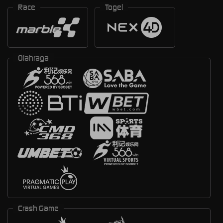
Race
Togel
Olahraga
Crash Game