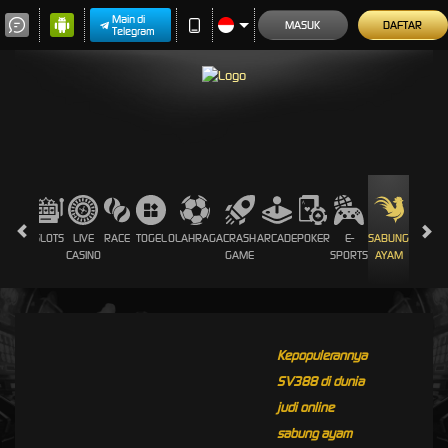
Main di
MASUK
DAFTAR
Telegram
HOT
SLOTS
LIVE
RACE
TOGEL
OLAHRAGA
CRASH
ARCADE
POKER
E-
SABUNG
PROMOS
GAMES
CASINO
GAME
SPORTS
AYAM
Kepopulerannya
SV388 di dunia
judi online
sabung ayam