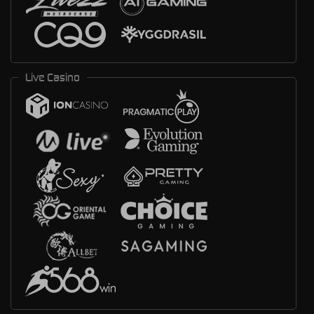
Live Casino