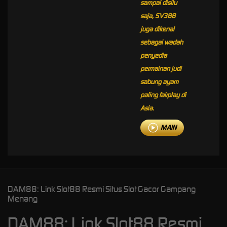
sampai disitu
saja, SV388
juga dikenal
sebagai wadah
penyedia
permainan judi
sabung ayam
paling fairplay di
Asia.
MAIN
DAM88: Link Slot88 Resmi Situs Slot Gacor Gampang
Menang
DAM88: Link Slot88 Resmi