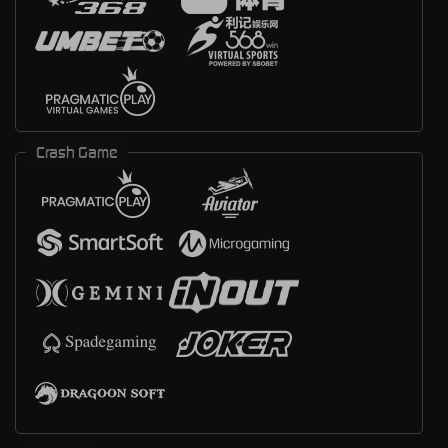
Crash Game