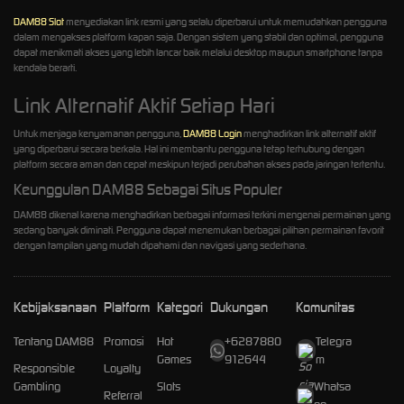
DAM88 Slot
menyediakan link resmi yang selalu diperbarui untuk memudahkan pengguna
dalam mengakses platform kapan saja. Dengan sistem yang stabil dan optimal, pengguna
dapat menikmati akses yang lebih lancar baik melalui desktop maupun smartphone tanpa
kendala berarti.
Link Alternatif Aktif Setiap Hari
Untuk menjaga kenyamanan pengguna,
DAM88 Login
menghadirkan link alternatif aktif
yang diperbarui secara berkala. Hal ini membantu pengguna tetap terhubung dengan
platform secara aman dan cepat meskipun terjadi perubahan akses pada jaringan tertentu.
Keunggulan DAM88 Sebagai Situs Populer
DAM88 dikenal karena menghadirkan berbagai informasi terkini mengenai permainan yang
sedang banyak diminati. Pengguna dapat menemukan berbagai pilihan permainan favorit
dengan tampilan yang mudah dipahami dan navigasi yang sederhana.
Kebijaksanaan
Platform
Kategori
Dukungan
Komunitas
Tentang DAM88
Promosi
Hot
+6287880
Telegra
Games
912644
m
Responsible
Loyalty
Gambling
Slots
Whatsa
Referral