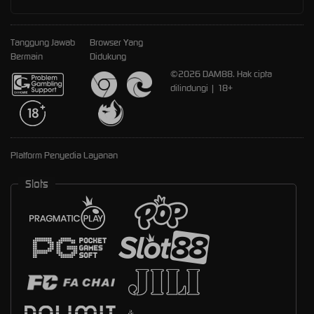
Tanggung Jawab
Browser Yang
Bermain
Didukung
©2026 DAM88. Hak cipta
dilindungi | 18+
Platform Penyedia Layanan
Slots