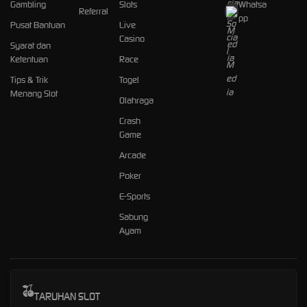
Gambling
Slots
Whatsa
Referral
pp
Pusat Bantuan
Live
Casino
Syarat dan
Ketentuan
Race
Tips & Trik
Togel
Menang Slot
Olahraga
Crash
Game
Arcade
Poker
E-Sports
Sabung
Ayam
TARUHAN SLOT