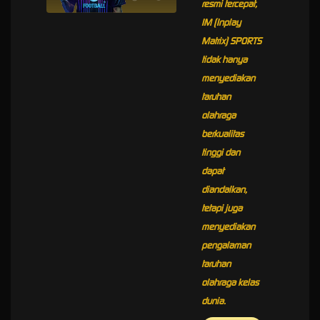
resmi tercepat,
IM (Inplay
Matrix) SPORTS
tidak hanya
menyediakan
taruhan
olahraga
berkualitas
tinggi dan
dapat
diandalkan,
tetapi juga
menyediakan
pengalaman
taruhan
olahraga kelas
dunia.