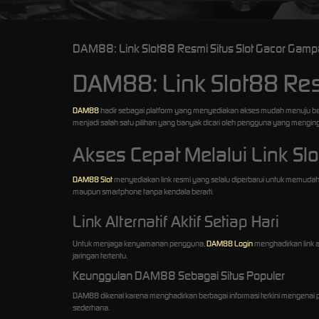
DAM88: Link Slot88 Resmi Situs Slot Gacor Ga
DAM88: Link Slot88 Re
DAM88
hadir sebagai platform yang menyediakan akses mudah menuju berb
menjadi salah satu pilihan yang banyak dicari oleh pengguna yang mengi
Akses Cepat Melalui Link S
DAM88 Slot
menyediakan link resmi yang selalu diperbarui untuk memudah
maupun smartphone tanpa kendala berarti.
Link Alternatif Aktif Setiap Hari
Untuk menjaga kenyamanan pengguna,
DAM88 Login
menghadirkan link a
jaringan tertentu.
Keunggulan DAM88 Sebagai Situs Populer
DAM88 dikenal karena menghadirkan berbagai informasi terkini mengenai
sederhana.