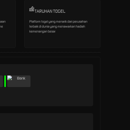
TARUHAN TOGEL
haan
Platform togel yang menarik dari perusahan
ame
terbaik di dunia yang menawarkan hadiah
kemenangan besar