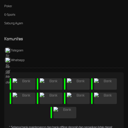
Poker
E-Sports
Sabung Ayam
Komunitas
Telegram
Whatsapp
* Selama bank maintenance dan bank offline deposit dan penarikan tidak dapat