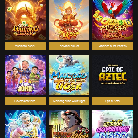
Mahjong Legacy
The Monkey King
Mahjong of the Phoenix
Government Joke
Mahjong of the White Tiger
Epic of Aztec