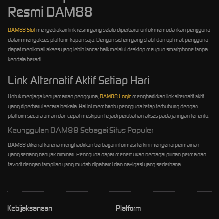
Resmi DAM88
DAM88 Slot
menyediakan link resmi yang selalu diperbarui untuk memudahkan pengguna
dalam mengakses platform kapan saja. Dengan sistem yang stabil dan optimal, pengguna
dapat menikmati akses yang lebih lancar baik melalui desktop maupun smartphone tanpa
kendala berarti.
Link Alternatif Aktif Setiap Hari
Untuk menjaga kenyamanan pengguna,
DAM88 Login
menghadirkan link alternatif aktif
yang diperbarui secara berkala. Hal ini membantu pengguna tetap terhubung dengan
platform secara aman dan cepat meskipun terjadi perubahan akses pada jaringan tertentu.
Keunggulan DAM88 Sebagai Situs Populer
DAM88 dikenal karena menghadirkan berbagai informasi terkini mengenai permainan
yang sedang banyak diminati. Pengguna dapat menemukan berbagai pilihan permainan
favorit dengan tampilan yang mudah dipahami dan navigasi yang sederhana.
Kebijaksanaan
Platform