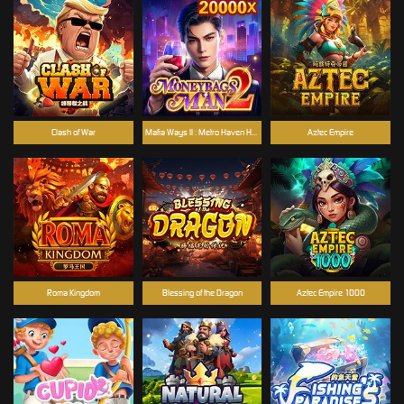
Clash of War
Mafia Ways II : Metro Haven Heist
Aztec Empire
Roma Kingdom
Blessing of the Dragon
Aztec Empire 1000