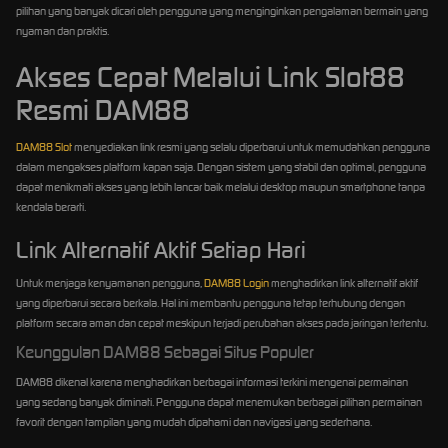
pilihan yang banyak dicari oleh pengguna yang menginginkan pengalaman bermain yang
nyaman dan praktis.
Akses Cepat Melalui Link Slot88
Resmi DAM88
DAM88 Slot
menyediakan link resmi yang selalu diperbarui untuk memudahkan pengguna
dalam mengakses platform kapan saja. Dengan sistem yang stabil dan optimal, pengguna
dapat menikmati akses yang lebih lancar baik melalui desktop maupun smartphone tanpa
kendala berarti.
Link Alternatif Aktif Setiap Hari
Untuk menjaga kenyamanan pengguna,
DAM88 Login
menghadirkan link alternatif aktif
yang diperbarui secara berkala. Hal ini membantu pengguna tetap terhubung dengan
platform secara aman dan cepat meskipun terjadi perubahan akses pada jaringan tertentu.
Keunggulan DAM88 Sebagai Situs Populer
DAM88 dikenal karena menghadirkan berbagai informasi terkini mengenai permainan
yang sedang banyak diminati. Pengguna dapat menemukan berbagai pilihan permainan
favorit dengan tampilan yang mudah dipahami dan navigasi yang sederhana.