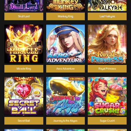
Skull Lord
Monkey King
Last Valkyrie
Miracle Ring
Aero Adventure
Royal Princess
Secret Ball
Journey to the Abyss
Sugar Crush!