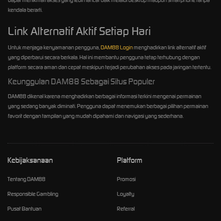
kendala berarti.
Link Alternatif Aktif Setiap Hari
Untuk menjaga kenyamanan pengguna,
DAM88 Login
menghadirkan link alternatif aktif
yang diperbarui secara berkala. Hal ini membantu pengguna tetap terhubung dengan
platform secara aman dan cepat meskipun terjadi perubahan akses pada jaringan tertentu.
Keunggulan DAM88 Sebagai Situs Populer
DAM88 dikenal karena menghadirkan berbagai informasi terkini mengenai permainan
yang sedang banyak diminati. Pengguna dapat menemukan berbagai pilihan permainan
favorit dengan tampilan yang mudah dipahami dan navigasi yang sederhana.
Kebijaksanaan
Platform
Tentang DAM88
Promosi
Responsible Gambling
Loyalty
Pusat Bantuan
Referral