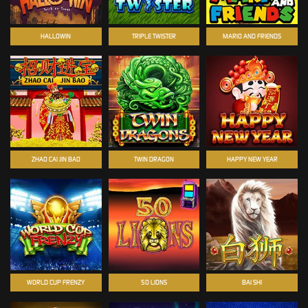
HALLOWIN
TRIPLE TWISTER
MARIO AND FRIENDS
ZHAO CAI JIN BAO
TWIN DRAGON
HAPPY NEW YEAR
WORLD CUP FRENZY
50 LIONS
BAI SHI