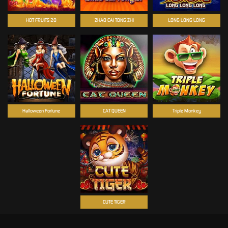
HOT FRUITS 20
ZHAO CAI TONG ZHI
LONG LONG LONG
Halloween Fortune
CAT QUEEN
Triple Monkey
CUTE TIGER