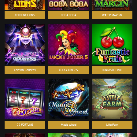
FORTUNE LIONS
BOBA BOBA
WATER MARGIN
Celestial Goddess
LUCKY JOKER 5
FUNTASTIC FRUIT
77 FORTUNE
Magic Wheel
Little Farm