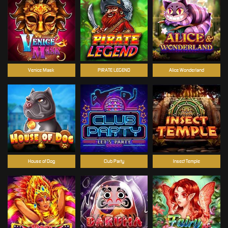
Venice Mask
PIRATE LEGEND
Alice Wonderland
House of Dog
Club Party
Insect Temple