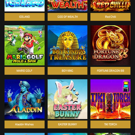
ICELAND
GOD OF WEALTH
Red Chilli
MARIO GOLF
BOY KING
FORTUNE DRAGON 88
Aladdin Wishes
EASTER BUNNY
TIKI TORCH