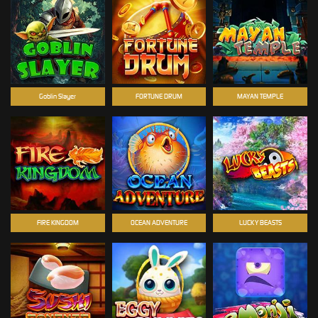
Goblin Slayer
FORTUNE DRUM
MAYAN TEMPLE
FIRE KINGDOM
OCEAN ADVENTURE
LUCKY BEASTS