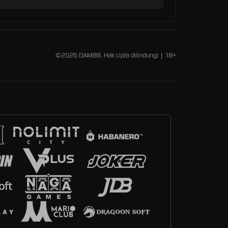
©2026 DAM88. Hak cipta dilindungi | 18+