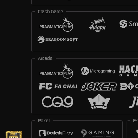
Crash Game
Arcade
Poker
E-