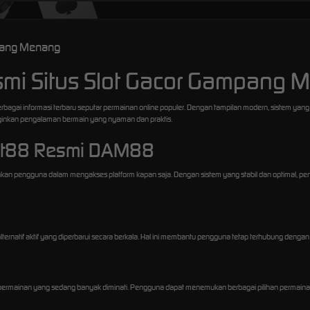
mpang Menang
smi Situs Slot Gacor Gampang 
agai informasi terbaru seputar permainan online populer. Dengan tampilan modern, sistem yan
nginkan pengalaman bermain yang nyaman dan praktis.
lot88 Resmi DAM88
kan pengguna dalam mengakses platform kapan saja. Dengan sistem yang stabil dan optimal, peng
lternatif aktif yang diperbarui secara berkala. Hal ini membantu pengguna tetap terhubung deng
 permainan yang sedang banyak diminati. Pengguna dapat menemukan berbagai pilihan permaina