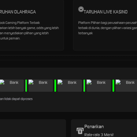
RUHAN OLAHRAGA
TARUHAN LIVE KASINO
ook Gaming Platform Terbaik
Platform Pilihan bagi perusahaan-perusa
kan lebih banyak game, odds yang lebih
terbaik di dunia, dengan pilihan variasi g
 dan menyediakan pilihan yang lebih
terbanyak
untuk pemain.
an tidak dapat diproses
Penarikan
Rata-rata 3 Menit