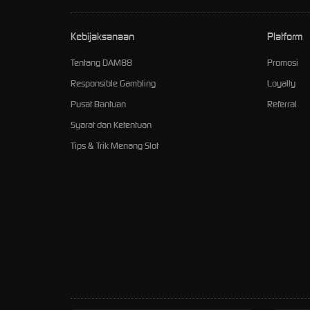
Kebijaksanaan
Platform
Tentang DAM88
Promosi
Responsible Gambling
Loyalty
Pusat Bantuan
Referral
Syarat dan Ketentuan
Tips & Trik Menang Slot