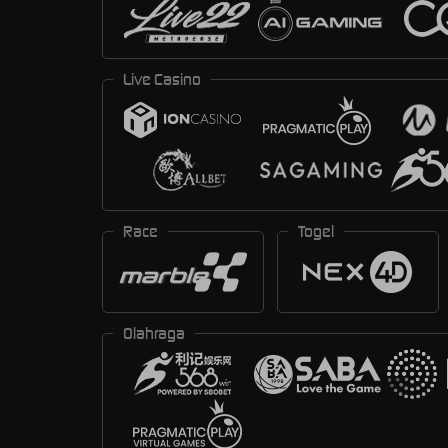
Live Casino
Race
Togel
Olahraga