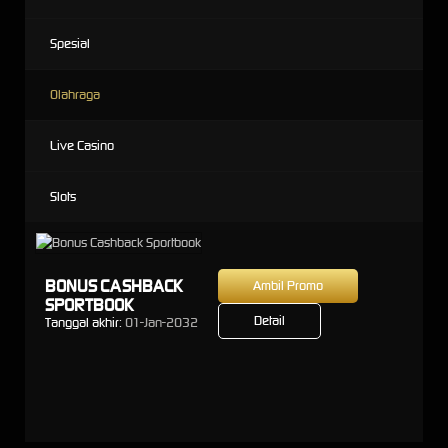
Spesial
Olahraga
Live Casino
Slots
BONUS CASHBACK
Ambil Promo
SPORTBOOK
Detail
Tanggal akhir:
01-Jan-2032