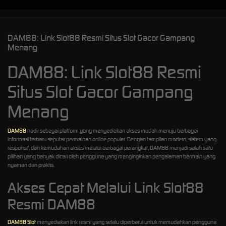
DAM88: Link Slot88 Resmi Situs Slot Gacor Gampang
Menang
DAM88: Link Slot88 Resmi
Situs Slot Gacor Gampang
Menang
DAM88
hadir sebagai platform yang menyediakan akses mudah menuju berbagai
informasi terbaru seputar permainan online populer. Dengan tampilan modern, sistem yang
responsif, dan kemudahan akses melalui berbagai perangkat, DAM88 menjadi salah satu
pilihan yang banyak dicari oleh pengguna yang menginginkan pengalaman bermain yang
nyaman dan praktis.
Akses Cepat Melalui Link Slot88
Resmi DAM88
DAM88 Slot
menyediakan link resmi yang selalu diperbarui untuk memudahkan pengguna